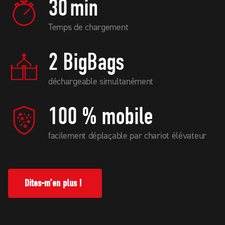
30
min
Temps de chargement
2 BigBags
déchargeable simultanément
100 % mobile
facilement déplaçable par chariot élévateur
Dites-m’en plus !