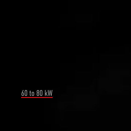
Tube chain conveyor
Pneumatic conveyor systems
Approx. power consumption of
60 to 80 kW
A length of 90 meters can be
implemented with a single line
Multiple cyclone separators required