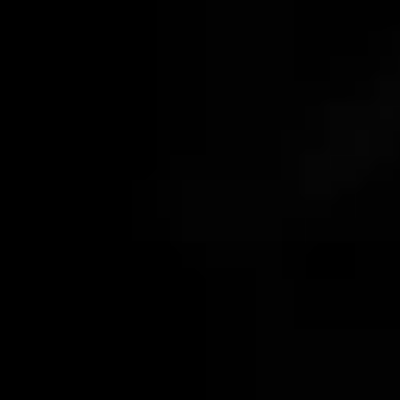
conveyors sometimes requiring a mere 10% of the
energy that pneumatic systems consume. In other
words, you can save up to 90% on energy in
comparison to pneumatic systems.
Are you interested in learning more about Schrage’s
energy-saving solution? We’re here for you! Simply fill
out the contact form and send it to us and we’ll get
back to you shortly afterwards with a quotation or
consultation information.
Inquire about
our tube chain
Contact form
conveyors