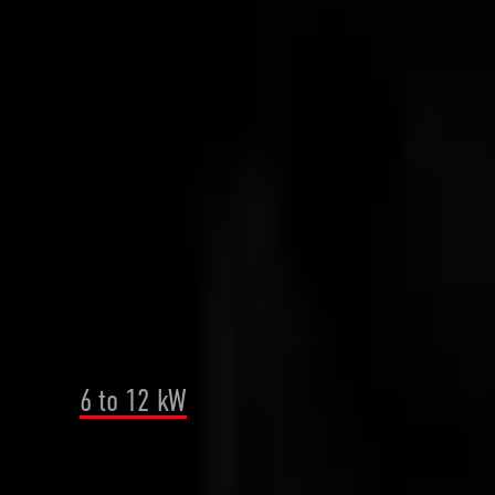
Tons of measuring and control
equipment
High air speed, resulting in greater
wear and grain destruction
Tube chain conveyor
Approx. power consumption of
6 to 12 kW
Three tube chain conveyors are
required for this line layout (90 meters)