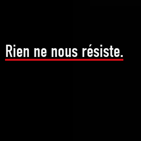
Rien ne nous résiste.
Plus de 4 000 de nos convoyeurs à chaîne tubulaires
sont utilisés dans le monde entier et confirment ce qui
est déjà bien connu dans d’innombrables secteurs :
notre technique de convoyage n’est pas seulement
flexible dans les tracés, mais elle convient aussi
à presque tous les matériaux en vrac grâce à sa
construction modulaire. Les exemples suivants
montrent exactement pourquoi nous recommandons si