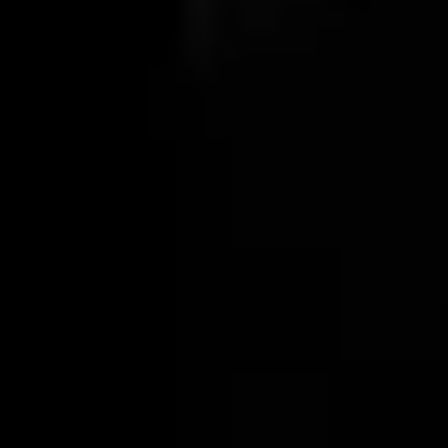
Low conveying speed, resulting in
minor wear and grain destruction
No filter systems or cyclone separators
required, meaning that very little
measuring and control equipment is
required
35 years of experience with our
energy-saving solution
We’ve implemented numerous projects with a much
higher energy efficiency to date, with our Tube chain