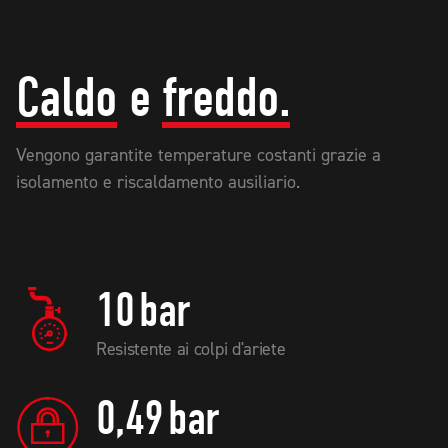
Caldo
e
freddo.
Vengono garantite temperature costanti grazie a
isolamento e riscaldamento ausiliario.
10
bar
Resistente ai colpi d'ariete
0,49
bar