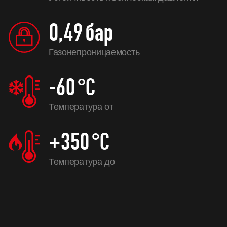
0,49
бар
Газонепроницаемость
-60
°C
Температура от
+350
°C
Температура до