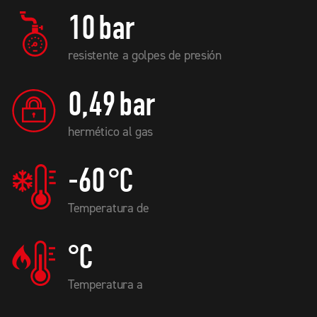
10
bar
resistente a golpes de presión
0,49
bar
hermético al gas
-60
°C
Temperatura de
°C
Temperatura a