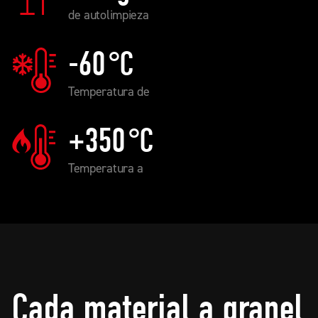
de autolimpieza
-60
°C
Temperatura de
+350
°C
Temperatura a
Cada material a granel