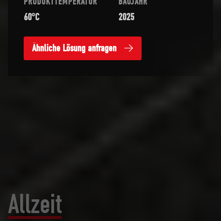
PRODUKTTEMPERATUR
BAUJAHR
60°C
2025
Ähnliche Lösung anfragen
1
2
3
4
5
6
7
8
Allzeit
bereit.