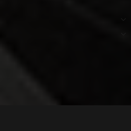
Kontakt
Anfrage
Vor Ort
Cookie Consent Einstellungen
© {{ new Date().getFullYear() }} Schrage
Rohrkettensystem GmbH Conveying Systems
Datenschutz
AGB
Impressum
DE