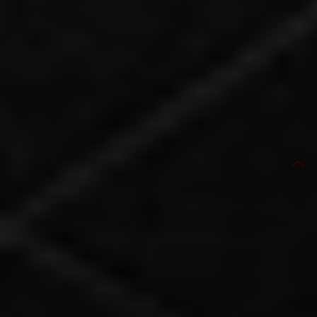
E-Mail
Anrufen
Schrage Conveying Systems
Produkte
Unternehmen
Anwendungen
Aktuelles