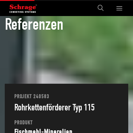
Referenzen
1
2
3
4
5
6
7
8
PROJEKT 240583
Rohrkettenförderer Typ 115
PRODUKT
Fischmehl-Mineralien