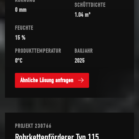
KÖRNUNG
SCHÜTTDICHTE
0 mm
1.04 m³
FEUCHTE
15 %
PRODUKTTEMPERATUR
BAUJAHR
0°C
2025
Ähnliche Lösung anfragen
PROJEKT 230766
Rohrkettenförderer Typ 115