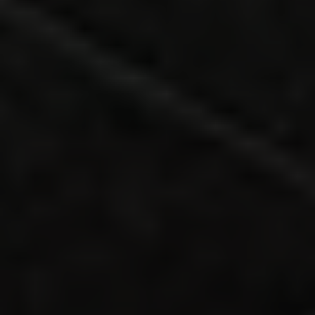
Wir wissen, was Euere Schüttgut braucht.
Christian Schmidt
Head of Operations
+49 4465 9469-22