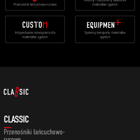
Mobilny i stacjonarny załadunek
Przenośniki łańcuchowo-rurowe
materiałów sypkich
Indywidualne rozwiązania dla
Systemy transportu materiałów
materiałów sypkich
sypkich
CLASSIC
Przenośniki łańcuchowo-
rurowe