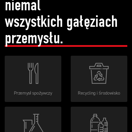
niemal
wszystkich gałęziach
przemysłu.
Przemysł spożywczy
Recycling i środowisko